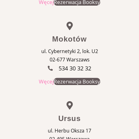
Węcej
Rezerwacja Booksy
Mokotów
ul. Cybernetyki 2, lok. U2
02-677 Warszaws
534 30 32 32
Węcej
Rezerwacja Booksy
Ursus
ul. Herbu Oksza 17
02-495 Warszawa