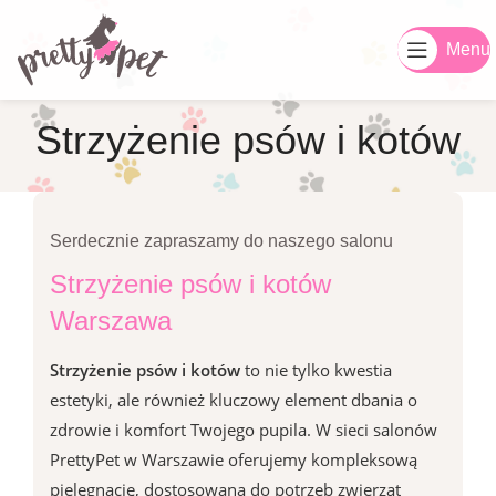
NOWOŚĆ!
Usuwanie kamienia nazębnego przy użyciu ultradźwięków.
Menu
Dotyczy tylko psów do 10 kg
. Cena - 250 zl
.
Strzyżenie psów i kotów
Serdecznie zapraszamy do naszego salonu
Strzyżenie psów i kotów
Warszawa
Strzyżenie psów i kotów
to nie tylko kwestia
estetyki, ale również kluczowy element dbania o
zdrowie i komfort Twojego pupila. W sieci salonów
PrettyPet w Warszawie oferujemy kompleksową
pielęgnację, dostosowaną do potrzeb zwierząt