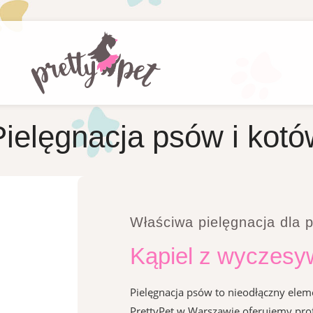
tylko psów do 10 kg
. Cena - 250 zl
.
Pielęgnacja psów i kotó
Właściwa pielęgnacja dla p
Kąpiel z wyczesy
Pielęgnacja psów to nieodłączny elem
PrettyPet w Warszawie oferujemy pro