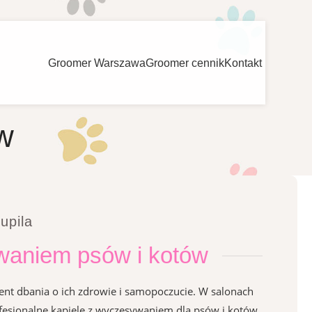
Groomer Warszawa
Groomer cennik
Kontakt
w
upila
waniem psów i kotów
ent dbania o ich zdrowie i samopoczucie. W salonach
fesjonalne kąpiele z wyczesywaniem dla psów i kotów,