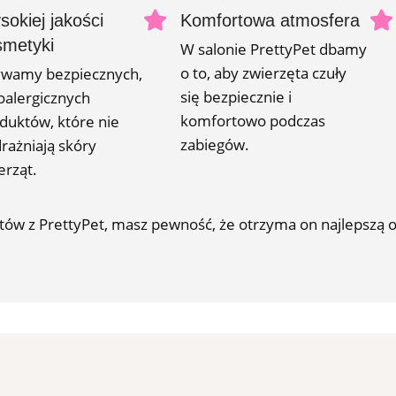
okiej jakości
Komfortowa atmosfera
smetyki
W salonie PrettyPet dbamy
o to, aby zwierzęta czuły
wamy bezpiecznych,
się bezpiecznie i
oalergicznych
komfortowo podczas
duktów, które nie
zabiegów.
rażniają skóry
erząt.
tów z PrettyPet, masz pewność, że otrzyma on najlepszą o