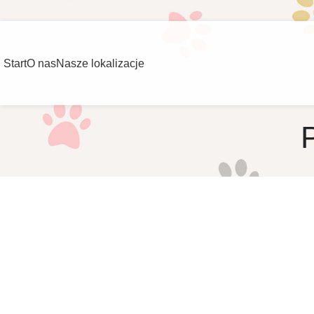
NOWOŚĆ!
Usuwanie kamienia nazębnego przy użyciu ultradźwięków.
Dotyczy 
Start
O nas
Nasze lokalizacje